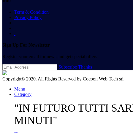
Info
Term & Condition
Privacy Policy
Sign Up For Newsletter
Register your email for news and get special offers
Subscribe
Thanks
Copyright© 2020. All Rights Reserved by
Cocoon Web Tech srl
Menu
Category
"IN FUTURO TUTTI SAR
MINUTI"