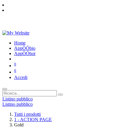
Home
AppÒÓbio
AppÒÓbot
0
0
Accedi
Listino pubblico
Listino pubblico
Tutti i prodotti
1 - ACTION PAGE
Gold