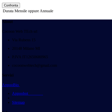
Confronta
Durata
Mensile
oppure
Annuale
About
Cocoon Web TEch srl
Via Rubens 15
20148 Milano MI
P.IVA IT12650680965
cocoonwebtech@gmail.com
Servizi
AppooBio
Appoobot
Sitemap